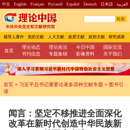
中文
English
Français
Pусский
Español
Deutsch
日本語
العربية
检索
领导人著作
党的文献
人大文献
政府文献
政协文献
研究成果
理论动态
理论前沿
今日中国
国际交流
首页
书刊信息
专题集锦
影像资料
关于我们
首页
>
习近平总书记重要论著多语种文献专题
>
图书引
读
闻言：坚定不移推进全面深化
改革在新时代创造中华民族新