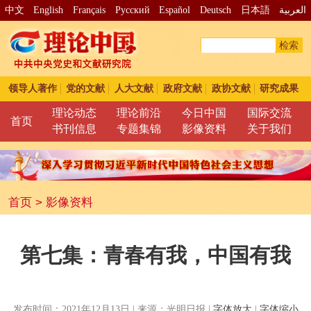
中文
English
Français
Pусский
Español
Deutsch
日本語
العربية
检索
领导人著作
党的文献
人大文献
政府文献
政协文献
研究成果
理论动态
理论前沿
今日中国
国际交流
首页
书刊信息
专题集锦
影像资料
关于我们
首页
>
影像资料
第七集：青春有我，中国有我
发布时间：2021年12月13日 | 来源：光明日报 |
字体放大
|
字体缩小