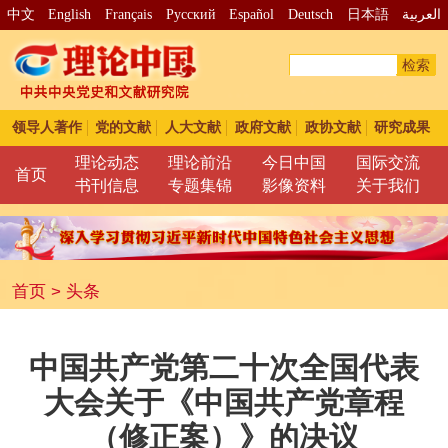
中文
English
Français
Pусский
Español
Deutsch
日本語
العربية
检索
领导人著作
党的文献
人大文献
政府文献
政协文献
研究成果
理论动态
理论前沿
今日中国
国际交流
首页
书刊信息
专题集锦
影像资料
关于我们
首页
>
头条
中国共产党第二十次全国代表
大会关于《中国共产党章程
（修正案）》的决议