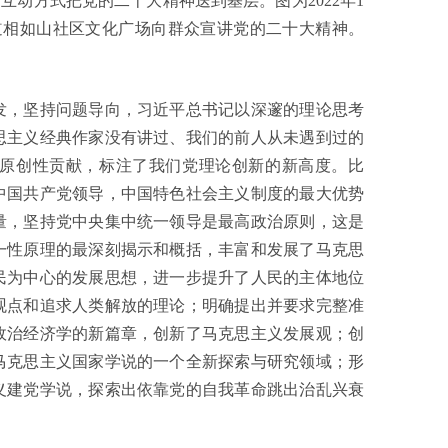
互动方式把党的二十大精神送到基层。图为2022年1
道相如山社区文化广场向群众宣讲党的二十大精神。
，坚持问题导向，习近平总书记以深邃的理论思考
思主义经典作家没有讲过、我们的前人从未遇到过的
原创性贡献，标注了我们党理论创新的新高度。比
中国共产党领导，中国特色社会主义制度的最大优势
量，坚持党中央集中统一领导是最高政治原则，这是
一性原理的最深刻揭示和概括，丰富和发展了马克思
民为中心的发展思想，进一步提升了人民的主体地位
观点和追求人类解放的理论；明确提出并要求完整准
政治经济学的新篇章，创新了马克思主义发展观；创
马克思主义国家学说的一个全新探索与研究领域；形
义建党学说，探索出依靠党的自我革命跳出治乱兴衰