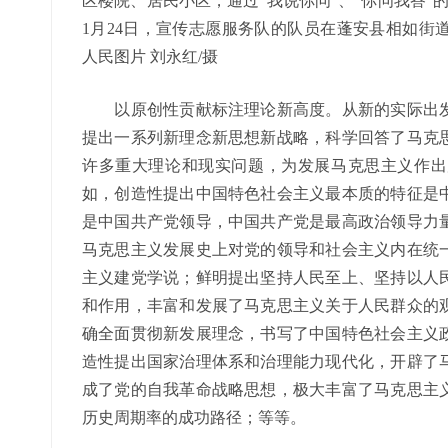
区楼院、居民小区，通过“我说你问”、“你问我答”的
1月24日，宣传志愿服务队的队员在蓬安县相如街
人民图片 刘永红/摄
以原创性贡献标注理论新高度。从新的实际出发
提出一系列新理念新思想新战略，科学回答了马克
许多重大理论和现实问题，为发展马克思主义作出
如，创造性提出中国特色社会主义最本质的特征是
是中国共产党领导，中国共产党是最高政治领导力
马克思主义发展史上对党的领导和社会主义内在统
主义建党学说；鲜明提出坚持人民至上、坚持以人
和作用，丰富和发展了马克思主义关于人民群众的
确全面贯彻新发展理念，书写了中国特色社会主义
造性提出国家治理体系和治理能力现代化，开辟了
成了党的自我革命战略思想，极大丰富了马克思主
历史周期率的成功路径；等等。