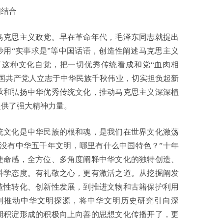
结合
克思主义政党。早在革命年代，毛泽东同志就提出
妙用“实事求是”等中国话语，创造性阐述马克思主义
这种文化自觉，把一切优秀传统看成和党“血肉相
国共产党人立志于中华民族千秋伟业，切实担负起新
承和弘扬中华优秀传统文化，推动马克思主义深深植
提供了强大精神力量。
文化是中华民族的根和魂，是我们在世界文化激荡
没有中华五千年文明，哪里有什么中国特色？”十年
使命感，全方位、多角度阐释中华文化的独特创造、
科学态度。有礼敬之心，更有激活之道。从挖掘阐发
造性转化、创新性发展，到推进文物和古籍保护利用
到推动中华文明探源，将中华文明历史研究引向深
期积淀形成的积极向上向善的思想文化传播开了，更