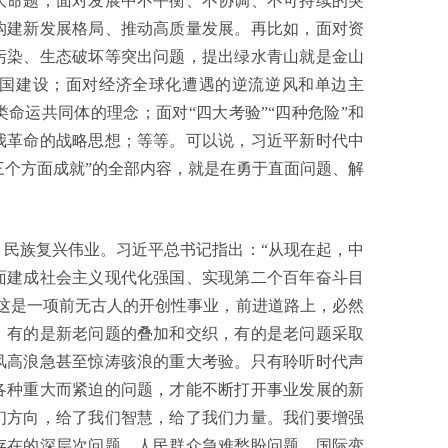
大命题；面对发展中不平衡、不协调、不可持续的突
构建新发展格局、推动高质量发展。再比如，面对资
污染、生态破坏等突出问题，提出绿水青山就是金山
国建设；面对经济全球化遭遇的逆流逆风和单边主
命运共同体的理念；面对“四大考验”“四种危险”和
我革命的战略思想；等等。可以说，习近平新时代中
十三个方面成就”的全部内容，就是在勇于直面问题、解
族复兴伟业。习近平总书记指出：“从现在起，中
面建成社会主义现代化强国、实现第二个百年奋斗目
这是一项前无古人的开创性事业，前进道路上，必然
，有的是新老问题的叠加和交织，有的是老问题采取
风高浪急甚至惊涛骇浪的重大考验。只有聆听时代声
各种重大而紧迫的问题，才能不断打开事业发展的新
们方向，给了我们智慧，给了我们力量。我们要增强
存在的深层次问题、人民群众急难愁盼问题、国际变