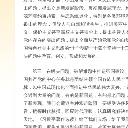
攻击、污蔑和歪曲，提出发展全过程人民民主的重
出问题，提出立足新发展阶段、贯彻新发展理念、
源环境约束趋紧、生态系统退化，特别是各类环境
银山的理念，倡导人与自然和谐共生，推进美丽中
义、保护主义甚至霸权主义甚嚣尘上，提出构建人类
党内存在的突出问题，提出全面从严治党和党的自
国特色社会主义思想的“十个明确”“十四个坚持”“
决问题中孕育、创立、形成和发展的。
第三，在解决问题、破解难题中推进强国建设、民
国共产党的中心任务就是团结带领全国各族人民全
标，以中国式现代化全面推进中华民族伟大复兴。”
会遇到大量的问题，有的是新问题，有的是老问题
了新表现。我们会遭遇各种艰难险阻，要经受许多
音，把握时代脉搏，回应时代呼唤，认真研究解决
天地。《习近平著作选读》给了我们立场，给了我
问题意识，聚焦实践遇到的新问题、改革发展稳定