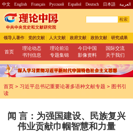
中文
English
Français
Pусский
Español
Deutsch
日本語
العربية
检索
领导人著作
党的文献
人大文献
政府文献
政协文献
研究成果
理论动态
理论前沿
今日中国
国际交流
首页
书刊信息
专题集锦
影像资料
关于我们
首页
>
习近平总书记重要论著多语种文献专题
>
图书引
读
闻 言：为强国建设、民族复兴
伟业贡献巾帼智慧和力量