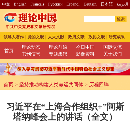
中文
English
Français
Pусский
Español
Deutsch
日本語
العربية
检索
领导人著作
党的文献
人大文献
政府文献
政协文献
研究成果
理论动态
理论前沿
今日中国
国际交流
首页
书刊信息
专题集锦
影像资料
关于我们
首页
>
坚持推动构建人类命运共同体
>
历程回眸
习近平在“上海合作组织+”阿斯
塔纳峰会上的讲话（全文）