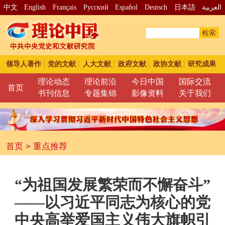
中文
English
Français
Pусский
Español
Deutsch
日本語
العربية
检索
领导人著作
党的文献
人大文献
政府文献
政协文献
研究成果
理论动态
理论前沿
今日中国
国际交流
首页
书刊信息
专题集锦
影像资料
关于我们
首页
>
重点推荐
“为祖国发展繁荣而不懈奋斗”
——以习近平同志为核心的党
中央高举爱国主义伟大旗帜引