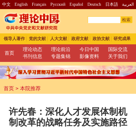
中文
English
Français
Pусский
Español
Deutsch
日本語
العربية
检索
领导人著作
党的文献
人大文献
政府文献
政协文献
研究成果
理论动态
理论前沿
今日中国
国际交流
首页
书刊信息
专题集锦
影像资料
关于我们
首页
>
本院推荐
许先春：深化人才发展体制机
制改革的战略任务及实施路径