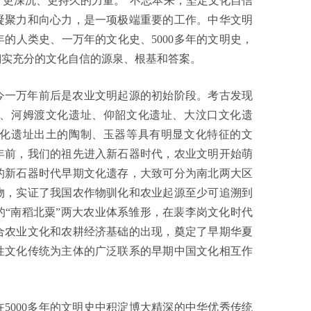
更深沉、更持久的力量。”不忘本来，坚定文化自信
凝聚力和向心力，是一项极端重要的工作。中华文明
的人类史、一万年的文化史、5000多年的文明史，
翔实充分的文化自信的源泉、根基和答案。
今一万年前后是农业文明起源的初始阶段。考古发现
、河姆渡文化遗址、仰韶文化遗址、大汶口文化遗
化遗址出土的陶制、玉器等具有明显文化特征的文
年前，我们的祖先进入新石器时代，农业文明开始萌
的新石器时代早期文化遗存，大致可分为南北两大区
物，实证了我国农作物驯化和农业起源至少可追溯到
“南稻北粟”两大农业体系雏形，在裴李岗文化时代
合农业文化和农耕经济基础的出现，奠定了早期华夏
性文化传统为主体的广泛联系的早期中国文化相互作
。
在5000多年的文明史中积淀博大精深的中华优秀传统