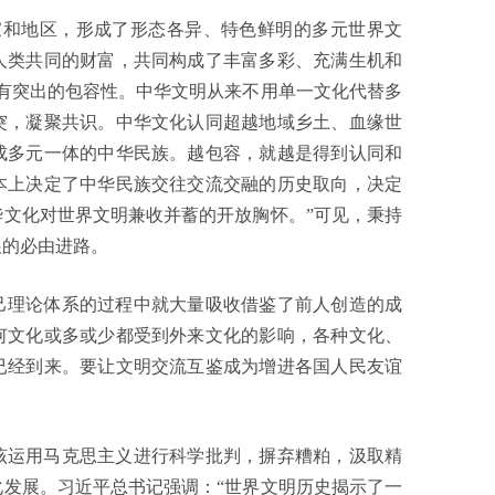
家和地区，形成了形态各异、特色鲜明的多元世界文
人类共同的财富，共同构成了丰富多彩、充满生机和
有突出的包容性。中华文明从来不用单一文化代替多
突，凝聚共识。中华文化认同超越地域乡土、血缘世
成多元一体的中华民族。越包容，就越是得到认同和
本上决定了中华民族交往交流交融的历史取向，决定
文化对世界文明兼收并蓄的开放胸怀。”可见，秉持
展的必由进路。
己理论体系的过程中就大量吸收借鉴了前人创造的成
何文化或多或少都受到外来文化的影响，各种文化、
已经到来。要让文明交流互鉴成为增进各国人民友谊
该运用马克思主义进行科学批判，摒弃糟粕，汲取精
发展。习近平总书记强调：“世界文明历史揭示了一