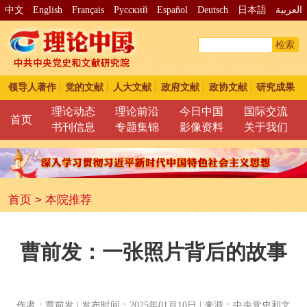
中文
English
Français
Pусский
Español
Deutsch
日本語
العربية
检索
领导人著作
党的文献
人大文献
政府文献
政协文献
研究成果
理论动态
理论前沿
今日中国
国际交流
首页
书刊信息
专题集锦
影像资料
关于我们
首页
>
本院推荐
曹前发：一张照片背后的故事
作者：曹前发 | 发布时间：2025年01月10日 | 来源：中央党史和文