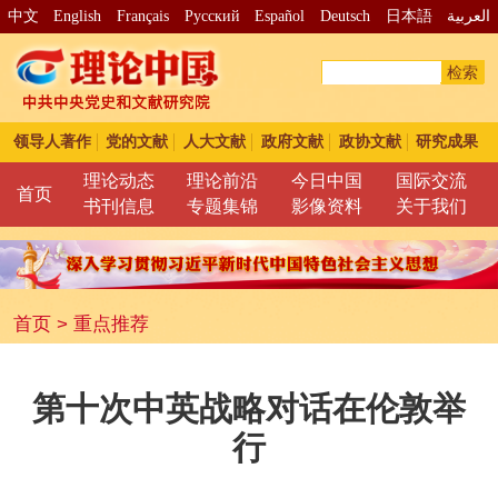
中文
English
Français
Pусский
Español
Deutsch
日本語
العربية
检索
领导人著作
党的文献
人大文献
政府文献
政协文献
研究成果
理论动态
理论前沿
今日中国
国际交流
首页
书刊信息
专题集锦
影像资料
关于我们
首页
>
重点推荐
第十次中英战略对话在伦敦举
行