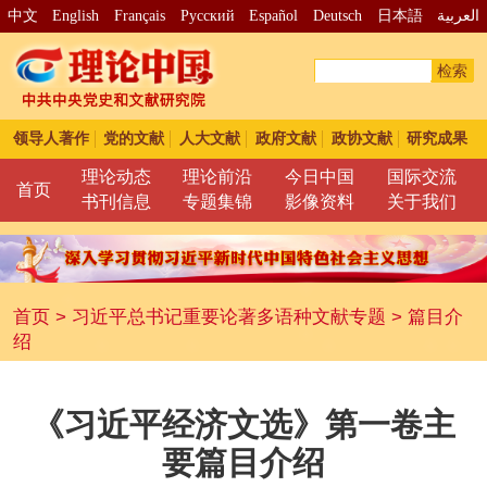
中文
English
Français
Pусский
Español
Deutsch
日本語
العربية
检索
领导人著作
党的文献
人大文献
政府文献
政协文献
研究成果
理论动态
理论前沿
今日中国
国际交流
首页
书刊信息
专题集锦
影像资料
关于我们
首页
>
习近平总书记重要论著多语种文献专题
>
篇目介
绍
《习近平经济文选》第一卷主
要篇目介绍