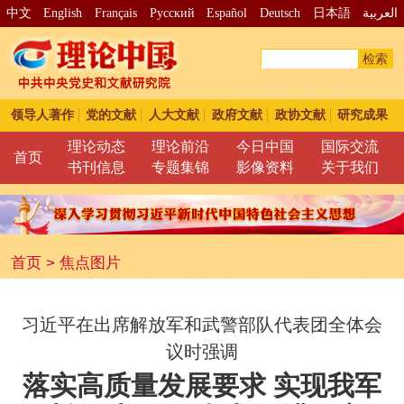
中文
English
Français
Pусский
Español
Deutsch
日本語
العربية
检索
领导人著作
党的文献
人大文献
政府文献
政协文献
研究成果
理论动态
理论前沿
今日中国
国际交流
首页
书刊信息
专题集锦
影像资料
关于我们
首页
>
焦点图片
习近平在出席解放军和武警部队代表团全体会
议时强调
落实高质量发展要求 实现我军