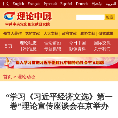
中文
English
Français
Pусский
Español
Deutsch
日本語
العربية
检索
领导人著作
党的文献
人大文献
政府文献
政协文献
研究成果
理论动态
理论前沿
今日中国
国际交流
首页
书刊信息
专题集锦
影像资料
关于我们
首页
>
理论动态
“学习《习近平经济文选》第一
卷”理论宣传座谈会在京举办