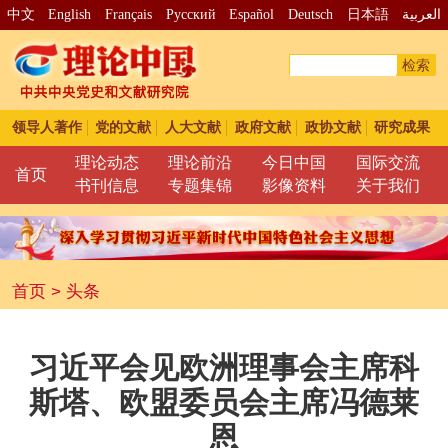
中文
English
Français
Pусский
Español
Deutsch
日本語
العربية
检索
领导人著作
党的文献
人大文献
政府文献
政协文献
研究成果
理论动态
理论前沿
今日中国
国际交流
首页
书刊信息
专题集锦
影像资料
关于我们
首页
>
头条
习近平会见欧洲理事会主席科
斯塔、欧盟委员会主席冯德莱
恩