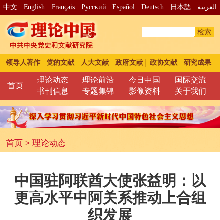
中文
English
Français
Pусский
Español
Deutsch
日本語
العربية
检索
领导人著作
党的文献
人大文献
政府文献
政协文献
研究成果
理论动态
理论前沿
今日中国
国际交流
首页
书刊信息
专题集锦
影像资料
关于我们
首页
>
理论动态
中国驻阿联酋大使张益明：以
更高水平中阿关系推动上合组
织发展