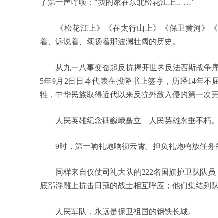
了第一声呼唤：“我的家在东北松花江上……”
《松花江上》《在太行山上》《保卫黄河》《没
着、诉说着、颂扬着那波澜壮阔的历史。
从九一八事变奋起反抗揭开世界反法西斯战争序幕
5年9月2日日本代表在投降书上签字，历经14年不
牲，中华民族取得近代以来反抗外敌入侵的第一次
人民英雄纪念碑巍峨矗立，人民英雄永垂不朽
9时，第一响礼炮响彻云霄。担负礼炮鸣放任务的
同样来自仪仗司礼大队的222名国旗护卫队队员
底部浮雕上抗击日寇的战士相互呼应；他们集结列
人民军队，永远是保卫祖国的钢铁长城。