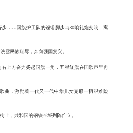
。
齐步……国旗护卫队的铿锵脚步与80响礼炮交响，寓
洗雪民族耻辱，奔向强国复兴。
右上方奋力扬起国旗一角，五星红旗在国歌声里冉
曲，激励着一代又一代中华儿女克服一切艰难险
街上，共和国的钢铁长城列阵伫立。