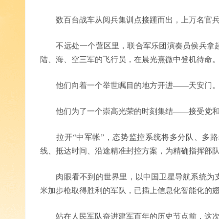
数百台战车从阅兵集训点接踵而出，上万名官兵
不远处一个营区里，联合军乐团演奏员侯兵拿起
陆、海、空三军的飞行员，在晨光熹微中登机待命
他们向着一个举世瞩目的地方开进——天安门
他们为了一个崇高光荣的时刻集结——接受党和
拉开“中军帐”，态势监控系统将多分队、多路
线、抵达时间、沿途精准封控方案，为精确指挥部
肉眼看不到的世界里，以中国卫星导航系统为支
米加步枪取得胜利的军队，已插上信息化智能化的
站在人民军队奋进建军百年的历史节点前，这次