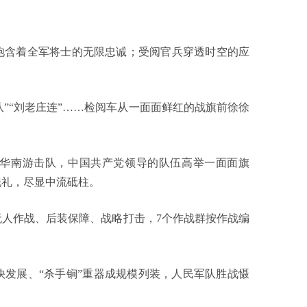
含着全军将士的无限忠诚；受阅官兵穿透时空的应
”“刘老庄连”……检阅车从一面面鲜红的战旗前徐徐
南游击队，中国共产党领导的队伍高举一面面旗
洗礼，尽显中流砥柱。
作战、后装保障、战略打击，7个作战群按作战编
展、“杀手锏”重器成规模列装，人民军队胜战慑