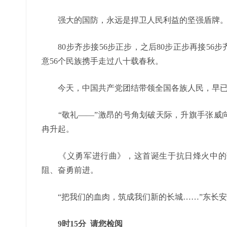
强大的国防，永远是捍卫人民利益的坚强盾牌
80步齐步接56步正步，之后80步正步再接56步
意56个民族携手走过八十载春秋。
今天，中国共产党团结带领全国各族人民，早已
“敬礼——”激昂的号角划破天际，升旗手张威向
冉升起。
《义勇军进行曲》，这首诞生于抗日烽火中的歌
阻、奋勇前进。
“把我们的血肉，筑成我们新的长城……”东长安
9时15分 请您检阅