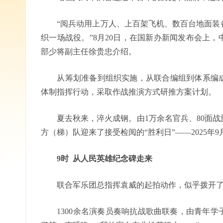
“阅兵动用上万人、上百架飞机、数百台地面装备
织一场战役。”8月20日，在国新办新闻发布会上
部少将副主任徐贵忠介绍。
从筹划准备到组织实施，从联合编组到体系编成
体制指挥行动，采取作战推演方式研推方案计划。
夏去秋来，淬火成钢。由1万余名官兵、80面战旗
方（梯）队迎来了接受检阅的“胜利日”——2025年9
9时 从人民英雄纪念碑走来
联合军乐团总指挥袁威的起拍动作，似乎拨开了
1300余名演奏员奏响抗战歌曲联奏，由青年学