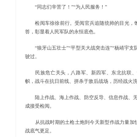
“同志们辛苦了！”“为人民服务！”
检阅车徐徐前行。受阅官兵追随统帅的目光，饱
答，彰显着人民军队的永恒底色。
“狼牙山五壮士”“平型关大战突击连”“杨靖宇支队
驶过。
民族危亡关头，八路军、新四军、东北抗联、华
帜，战斗在抗日前线、拼杀于敌后战场，历经战火
陆上作战、海上作战、防空反导、信息作战、无人
成接受检阅。
从抗战时期的土枪土炮到今天新型作战力量加快发
战底气更足。