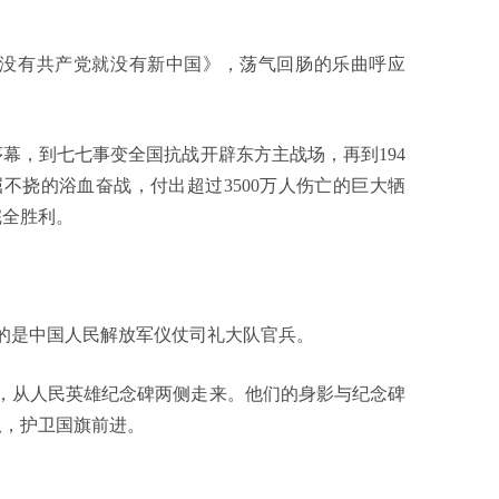
有共产党就没有新中国》，荡气回肠的乐曲呼应
，到七七事变全国抗战开辟东方主战场，再到194
屈不挠的浴血奋战，付出超过3500万人伤亡的巨大牺
完全胜利。
。
是中国人民解放军仪仗司礼大队官兵。
，从人民英雄纪念碑两侧走来。他们的身影与纪念碑
队，护卫国旗前进。