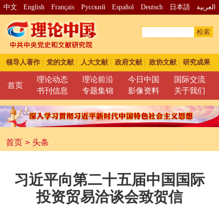
中文
English
Français
Pусский
Español
Deutsch
日本語
العربية
检索
领导人著作
党的文献
人大文献
政府文献
政协文献
研究成果
理论动态
理论前沿
今日中国
国际交流
首页
书刊信息
专题集锦
影像资料
关于我们
首页
>
头条
习近平向第二十五届中国国际
投资贸易洽谈会致贺信