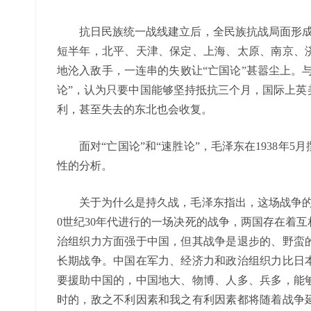
抗日民族统一战线建立后，全民族抗战局面形成，
短半年，北平、天津、保定、上海、太原、南京、
地沦入敌手，一连串的失败让“亡国论”甚嚣尘上。与
论”，认为只要中国能够坚持抵抗三个月，国际上英
利，甚至失去的东北也会收复。
面对“亡国论”和“速胜论”，毛泽东在1938
性的分析。
关于为什么是持久战，毛泽东指出，这场战争的
0世纪30年代进行的一场决死的战争，两国存在着
治组织力方面强于中国，但其战争是退步的、野蛮
长期战争。中国在军力、经济力和政治组织力比日
要援助中国的，中国地大、物博、人多、兵多，能
时的，敌之不利因素和我之有利因素都将随着战争