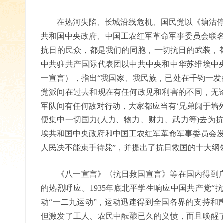
在热河失陷、长城沿线危机、国民党以《塘沽停战
共和国中央政府、中国工农红军革命军事委员会联名
抗日的民众，都是我们的同胞，一切抗日的武装，都是
中共驻共产国际代表团以中共中央和中华苏维埃中
一宣言），指出“我国家、我民族，已处在千钧一发的
党派间在过去和现在有任何政见和利害的不同，无
军队间有任何敌对行动，大家都应当有‘兄弟阋于墙
便集中一切国力(人力、物力、财力、武力等)去为抗日
埃共和国中央政府和中国工农红军革命军事委员会发
人民决不能束手待毙”，并提出了抗日救国的十大纲
《八一宣言》《抗日救国宣言》等在国内得到
的热烈呼应。1935年底北平学生响应中国共产党“
动“一二九运动”，运动迅速得到全国各界的支持和
但激发了工人、农民中酝酿已久的义愤，而且唤醒