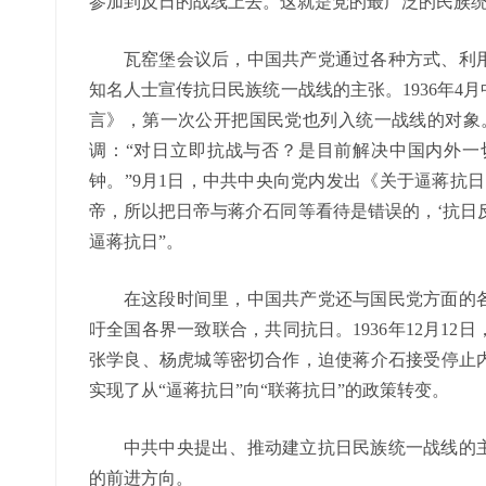
参加到反日的战线上去。这就是党的最广泛的民族统
瓦窑堡会议后，中国共产党通过各种方式、利
知名人士宣传抗日民族统一战线的主张。1936年4
言》，第一次公开把国民党也列入统一战线的对象。
调：“对日立即抗战与否？是目前解决中国内外一
钟。”9月1日，中共中央向党内发出《关于逼蒋抗
帝，所以把日帝与蒋介石同等看待是错误的，‘抗日反
逼蒋抗日”。
在这段时间里，中国共产党还与国民党方面的
吁全国各界一致联合，共同抗日。1936年12月1
张学良、杨虎城等密切合作，迫使蒋介石接受停止
实现了从“逼蒋抗日”向“联蒋抗日”的政策转变。
中共中央提出、推动建立抗日民族统一战线的
的前进方向。