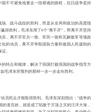
中国不可避免地要走一段艰难的路程，抗日战争是持
战场、战斗战役的胜利，而是从全局和政治的高度指
赢得胜利，毛泽东用了6个“离不开”，即离不开坚持
动员，离不开官兵一致、军民一致和瓦解敌军等项政
文化的动员，离不开争取国际力量和敌国人民援助的
保证。
争的特点和规律，解决了弱国打败强国的战争指导方
正如毛泽东所预判的那样一步一步走向胜利。
动员民众才能取得胜利。毛泽东深刻指出：“战争的
国的老百姓，就造成了陷敌于灭顶之灾的汪洋大海，
一切战争困难的前提。为了达到宣传民众、发动民众