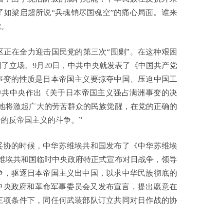
如梁启超所说“兵魂销尽国魂空”的痛心局面。谁来
党。
正在全力迎击国民党的第三次“围剿”。在这种艰困
了立场。9月20日，中共中央就发表了《中国共产党
事变的性质是日本帝国主义要掠夺中国、压迫中国工
中共中央作出《关于日本帝国主义强占满洲事变的决
地将激起广大的劳苦群众的民族觉醒，在党的正确的
的反帝国主义的斗争。”
求妥协的时候，中华苏维埃共和国发布了《中华苏维埃
维埃共和国临时中央政府特正式宣布对日战争，领导
争，驱逐日本帝国主义出中国，以求中华民族彻底的
时中央政府和革命军事委员会又发布宣言，提出愿意在
三项条件下，同任何武装部队订立共同对日作战的协