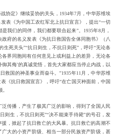
协定》继续妥协的关头，1934年7月，中华苏维埃
发表《为中国工农红军北上抗日宣言》，提出“一切
我们的同伴，我们都要联合起来”。1935年8月，
央政府的名义发表《为抗日救国告全体同胞书》（八
生死关头”“抗日则生，不抗日则死”，呼吁“无论各
论各界同胞间有任何意见上或利益上的差异，无论各
外御其侮’的真诚觉悟，首先大家都应当停止内战，以
救国的神圣事业而奋斗。”1935年11月，中华苏维
表《抗日救国宣言》，呼吁“在亡国灭种面前，中国
领。
广泛传播，产生了极其广泛的影响，得到了全国人民
抗日则生，不抗日则死”“决不能束手待毙”的号召，发
声援，掀起了抗日救亡的大风暴。抗日救亡的高潮不
了广大的小资产阶级、相当一部分民族资产阶级，甚