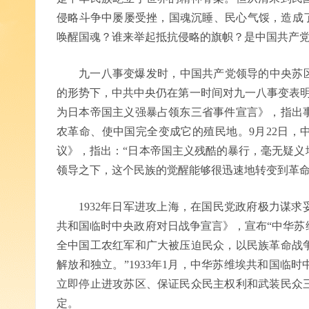
侵略斗争中屡屡受挫，国魂沉睡、民心气馁，造成了
唤醒国魂？谁来举起抵抗侵略的旗帜？是中国共产
九一八事变爆发时，中国共产党领导的中央苏区
的形势下，中共中央仍在第一时间对九一八事变表明
为日本帝国主义强暴占领东三省事件宣言》，指出
农革命、使中国完全变成它的殖民地。9月22日，
议》，指出：“日本帝国主义残酷的暴行，毫无疑义
领导之下，这个民族的觉醒能够很迅速地转变到革命
1932年日军进攻上海，在国民党政府极力谋
共和国临时中央政府对日战争宣言》，宣布“中华苏
全中国工农红军和广大被压迫民众，以民族革命战
解放和独立。”1933年1月，中华苏维埃共和国临
立即停止进攻苏区、保证民众民主权利和武装民众
定。