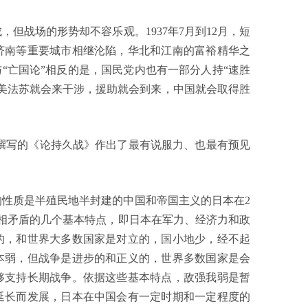
但战场的形势却不容乐观。1937年7月到12月，短
济南等重要城市相继沦陷，华北和江南的富裕精华之
“亡国论”相反的是，国民党内也有一部分人持“速胜
美法苏就会来干涉，援助就会到来，中国就会取得胜
年5月撰写的《论持久战》作出了最有说服力、也最有预见
性质是半殖民地半封建的中国和帝国主义的日本在2
互相矛盾的几个基本特点，即日本在军力、经济力和政
的，和世界大多数国家是对立的，国小地少，经不起
本弱，但战争是进步的和正义的，世界多数国家是会
够支持长期战争。依据这些基本特点，敌强我弱是暂
延长而发展，日本在中国会有一定时期和一定程度的