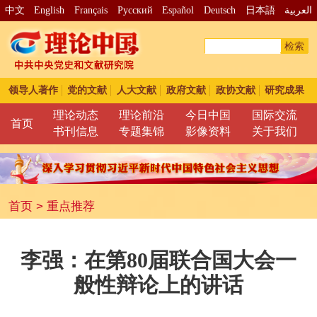
中文
English
Français
Pусский
Español
Deutsch
日本語
العربية
检索
领导人著作
党的文献
人大文献
政府文献
政协文献
研究成果
理论动态
理论前沿
今日中国
国际交流
首页
书刊信息
专题集锦
影像资料
关于我们
首页
>
重点推荐
李强：在第80届联合国大会一
般性辩论上的讲话