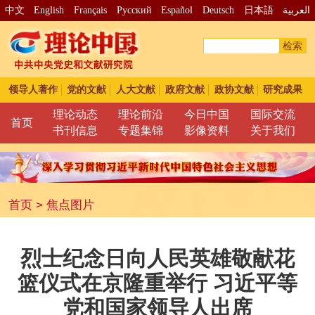
中文
English
Français
Pусский
Español
Deutsch
日本語
العربية
检索
领导人著作
党的文献
人大文献
政府文献
政协文献
研究成果
理论动态
理论前沿
今日中国
国际交流
首页
书刊信息
专题集锦
影像资料
关于我们
首页
>
焦点图片
烈士纪念日向人民英雄敬献花
篮仪式在京隆重举行 习近平等
党和国家领导人出席