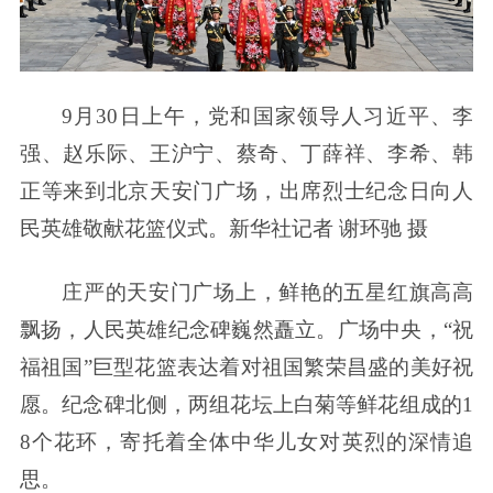
9月30日上午，党和国家领导人习近平、李
强、赵乐际、王沪宁、蔡奇、丁薛祥、李希、韩
正等来到北京天安门广场，出席烈士纪念日向人
民英雄敬献花篮仪式。新华社记者 谢环驰 摄
庄严的天安门广场上，鲜艳的五星红旗高高
飘扬，人民英雄纪念碑巍然矗立。广场中央，“祝
福祖国”巨型花篮表达着对祖国繁荣昌盛的美好祝
愿。纪念碑北侧，两组花坛上白菊等鲜花组成的1
8个花环，寄托着全体中华儿女对英烈的深情追
思。