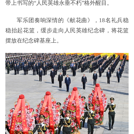
带上书写的“人民英雄永垂不朽”格外醒目。
军乐团奏响深情的《献花曲》，18名礼兵稳
稳抬起花篮，缓步走向人民英雄纪念碑，将花篮
摆放在纪念碑基座上。