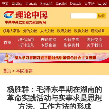
中文
English
Français
Pусский
Español
Deutsch
日本語
العربية
检索
领导人著作
党的文献
人大文献
政府文献
政协文献
研究成果
理论动态
理论前沿
今日中国
国际交流
首页
书刊信息
专题集锦
影像资料
关于我们
首页
>
本院推荐
杨胜群：毛泽东早期在湖南的
革命实践活动与实事求是思想
方法、工作方法的形成