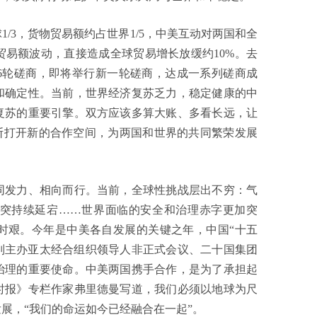
3，货物贸易额约占世界1/5，中美互动对两国和全
贸易额波动，直接造成全球贸易增长放缓约10%。去
6轮磋商，即将举行新一轮磋商，达成一系列磋商成
和确定性。当前，世界经济复苏乏力，稳定健康的中
复苏的重要引擎。双方应该多算大账、多看长远，让
不断打开新的合作空间，为两国和世界的共同繁荣发展
发力、相向而行。当前，全球性挑战层出不穷：气
突持续延宕……世界面临的安全和治理赤字更加突
时艰。今年是中美各自发展的关键之年，中国“十五
分别主办亚太经合组织领导人非正式会议、二十国集团
治理的重要使命。中美两国携手合作，是为了承担起
时报》专栏作家弗里德曼写道，我们必须以地球为尺
展，“我们的命运如今已经融合在一起”。