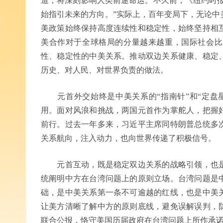
道，将深刻影响人类前途命运。不久前，《纽约时报
始指引未来的方向。”实际上，百年变局下，无论中
美政策始终保持高度连续性和稳定性，始终坚持相
美合作对于全球格局的分量越来越重，国际社会比
性、稳定性的中美关系。推动双边关系健康、稳定
历史、对人民、对世界负责的做法。
元首外交始终是中美关系的“指南针”和“定盘星
用。面对风浪和挑战，两国元首作为掌舵人，把握
前行。过去一年多来，习近平主席同特朗普总统多
关系航向，注入动力，也向世界传递了积极信号。
元首互动，既是稳定双边关系的战略引领，也是
统阐明中方在台湾问题上的原则立场。台湾问题是
础，是中美关系第一条不可逾越的红线，也是中美
让美方清晰了解中方的原则底线，避免误解误判，
联合公报，恪守美国历届政府在台湾问题上所作承