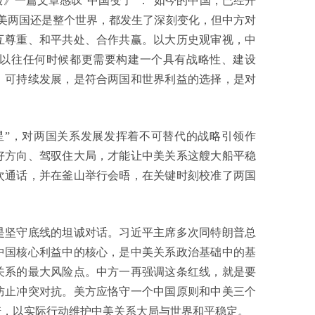
》一篇文章感叹“中国变了”：“如今的中国，已经开
美两国还是整个世界，都发生了深刻变化，但中方对
互尊重、和平共处、合作共赢。以大历史观审视，中
以往任何时候都更需要构建一个具有战略性、建设
、可持续发展，是符合两国和世界利益的选择，是对
”，对两国关系发展发挥着不可替代的战略引领作
好方向、驾驭住大局，才能让中美关系这艘大船平稳
次通话，并在釜山举行会晤，在关键时刻校准了两国
坚守底线的坦诚对话。习近平主席多次同特朗普总
中国核心利益中的核心，是中美关系政治基础中的基
关系的最大风险点。中方一再强调这条红线，就是要
防止冲突对抗。美方应恪守一个中国原则和中美三个
诺，以实际行动维护中美关系大局与世界和平稳定。