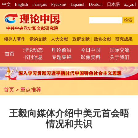
中文
English
Français
Pусский
Español
Deutsch
日本語
العربية
检索
领导人著作
党的文献
人大文献
政府文献
政协文献
研究成果
理论动态
理论前沿
今日中国
国际交流
首页
书刊信息
专题集锦
影像资料
关于我们
首页
>
重点推荐
王毅向媒体介绍中美元首会晤
情况和共识