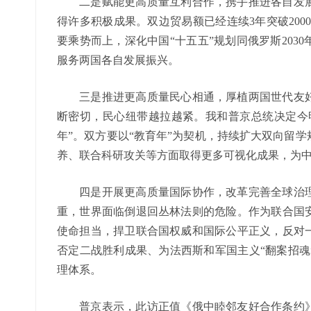
二是赋能更高质量互利合作，携手推进各自发展
得许多积极成果。双边贸易额已经连续3年突破200
要乘势而上，深化中国“十五五”规划同俄罗斯203
服务两国各自发展振兴。
三是推进更高质量民心相通，厚植两国世代友好
断密切，民心纽带越拉越紧。我和普京总统决定今
年”。双方要以“教育年”为契机，持续扩大双向留
养、联合科研攻关等方面取得更多可视化成果，为
四是开展更高质量国际协作，改革完善全球治理
重，世界面临倒退回丛林法则的危险。作为联合国
使命担当，捍卫联合国权威和国际公平正义，反对
否定二战胜利成果、为法西斯和军国主义“翻案招魂
理体系。
普京表示，此访正值《俄中睦邻友好合作条约》签