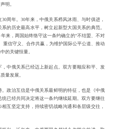
合声明。
0周年。30年来，中俄关系栉风沐雨、与时俱进，
关系的历史最高水平，树立起新型大国关系的典范。
多年来，两国始终恪守这一条约确立的“不结盟、不对
、重信守义、合作共赢，为维护国际公平公道、推动
局中的关键恒量。
，中俄关系已经迈上新起点。双方要顺应和平、发
高质量发展。
。政治互信是中俄关系最鲜明的特征，也是《中俄
总统已经共同决定将这一条约继续延期。双方要继往
步相互坚定支持，持续密切战略沟通和各层级交往，