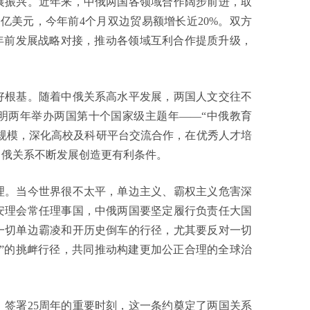
振兴。近年来，中俄两国各领域合作阔步前进，取
0亿美元，今年前4个月双边贸易额增长近20%。双方
0年前发展战略对接，推动各领域互利合作提质升级，
根基。随着中俄关系高水平发展，两国人文交往不
明两年举办两国第十个国家级主题年——“中俄教育
学规模，深化高校及科研平台交流合作，在优秀人才培
中俄关系不断发展创造更有利条件。
。当今世界很不太平，单边主义、霸权主义危害深
安理会常任理事国，中俄两国要坚定履行负责任大国
一切单边霸凌和开历史倒车的行径，尤其要反对一切
”的挑衅行径，共同推动构建更加公正合理的全球治
署25周年的重要时刻，这一条约奠定了两国关系