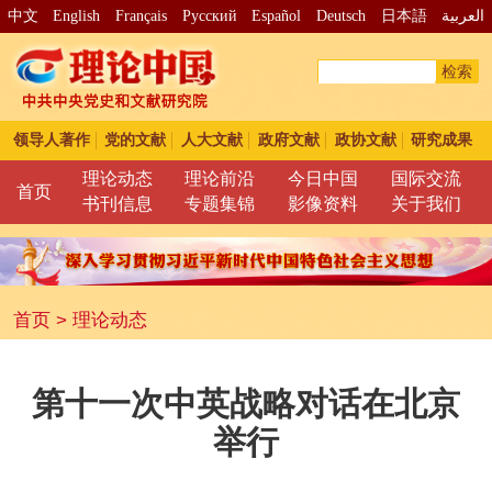
中文
English
Français
Pусский
Español
Deutsch
日本語
العربية
检索
领导人著作
党的文献
人大文献
政府文献
政协文献
研究成果
理论动态
理论前沿
今日中国
国际交流
首页
书刊信息
专题集锦
影像资料
关于我们
首页
>
理论动态
第十一次中英战略对话在北京
举行