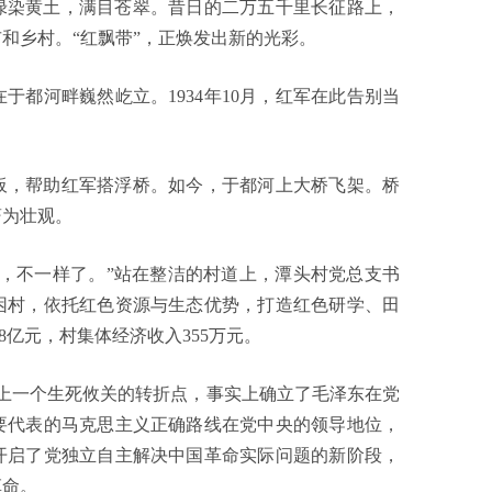
绿染黄土，满目苍翠。昔日的二万五千里长征路上，
和乡村。“红飘带”，正焕发出新的光彩。
都河畔巍然屹立。1934年10月，红军在此告别当
板，帮助红军搭浮桥。如今，于都河上大桥飞架。桥
蔚为壮观。
，不一样了。”站在整洁的村道上，潭头村党总支书
困村，依托红色资源与生态优势，打造红色研学、田
8亿元，村集体经济收入355万元。
史上一个生死攸关的转折点，事实上确立了毛泽东在党
要代表的马克思主义正确路线在党中央的领导地位，
开启了党独立自主解决中国革命实际问题的新阶段，
革命。