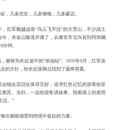
远征，几多悲壮，几多慷慨，几多豪迈。
年，红军翻越这座“鸟儿飞不过”的大雪山，不少战士
如今，夹金山隧道开通了，从雅安市宝兴县到阿坝藏
0分钟。
被称为长征途中的“加油站”。1935年9月，红军攻
北去的方针，给长征落脚点找到了最终答案。
哈达铺会议旧址保存完好，追寻红色记忆的游客纷至
卖黄芪、当归，一边给游客讲故事。指着墙上的老照
生活。”
，每次都能感受到绝境中奋起的力量。