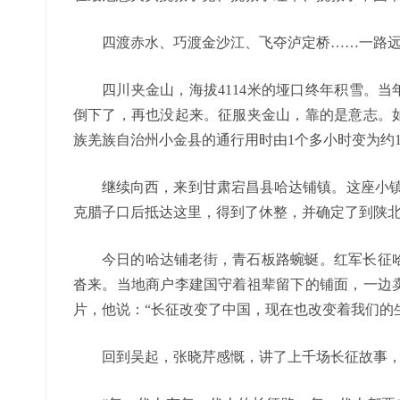
四渡赤水、巧渡金沙江、飞夺泸定桥……一路
四川夹金山，海拔4114米的垭口终年积雪。当
倒下了，再也没起来。征服夹金山，靠的是意志。
族羌族自治州小金县的通行用时由1个多小时变为约1
继续向西，来到甘肃宕昌县哈达铺镇。这座小镇，
克腊子口后抵达这里，得到了休整，并确定了到陕
今日的哈达铺老街，青石板路蜿蜒。红军长征
沓来。当地商户李建国守着祖辈留下的铺面，一边
片，他说：“长征改变了中国，现在也改变着我们的
回到吴起，张晓芹感慨，讲了上千场长征故事