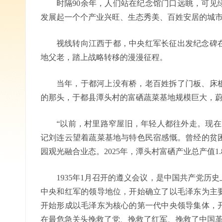
时隔90余年，人们站在纪念馆门口远眺，可见
发展起一个个产业兴旺、生态秀美、百姓安居的城市
视线转向江西于都，中央红军长征出发纪念碑在于
地父老，踏上战略转移的漫漫征程。
当年，于都河上没有桥，老百姓拆了门板、床
的那头，于都县潭头村的富硒蔬菜基地规模巨大，
“以前，村里路窄屋旧，年轻人都往外走。现在
记刘连云望着蔬菜基地与特色民宿感慨。曾经的贫
园观光融合业态。2025年，潭头村富硒产业总产值1.
1935年1月召开的遵义会议，是中国共产党历
中央和红军的领导地位，开始确立了以毛泽东为主
开始形成以毛泽东为核心的第一代中央领导集体，
在最危急关头挽救了党、挽救了红军、挽救了中国