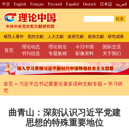
中文
English
Français
Pусский
Español
Deutsch
日本語
العربية
检索
领导人著作
党的文献
人大文献
政府文献
政协文献
研究成果
理论动态
理论前沿
今日中国
国际交流
首页
书刊信息
专题集锦
影像资料
关于我们
首页
>
习近平总书记重要论著多语种文献专题
>
学习研
究
曲青山：深刻认识习近平党建
思想的特殊重要地位