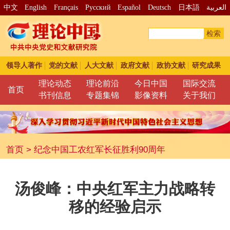
中文
English
Français
Pусский
Español
Deutsch
日本語
العربية
检索
领导人著作
党的文献
人大文献
政府文献
政协文献
研究成果
理论动态
理论前沿
今日中国
国际交流
首页
书刊信息
专题集锦
影像资料
关于我们
首页
>
纪念中国工农红军长征胜利90周年
汤俊峰：中央红军主力战略转
移的经验启示