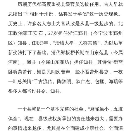
历朝历代都高度重视县级官员选拔任用。古人早就
总结出“宰相起于州部，猛将发于卒伍”这一历史现象。
历史上，许多名人志士为官从政是从县一级起步的。北
宋政治家王安石，27岁担任浙江鄞县（今宁波市鄞州
区）知县，任职3年，“治绩大举，民称其德”，为以后革
新变法打下了基础。清代郑板桥长期在山东范县（今属
河南）、潍县（今属山东潍坊）担任知县，其诗句“衙斋
卧听萧萧竹，疑是民间疾苦声。些小吾曹州县吏，一枝
一叶总关情”千古流传。陶渊明、狄仁杰、包拯、海瑞等
很多人都当过县令、知县。
一个县就是一个基本完整的社会，“麻雀虽小，五脏
俱全”。现在，县级政权所承担的责任越来越大，需要办
的事情越来越多，尤其是在全面建成小康社会、全面深