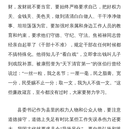
财，发财就不要当官。要始终严格要求自己，把好权力
关、金钱关、美色关，做到清清白白做人、干干净净做
事、坦坦荡荡为官。要加强对亲属和身边工作人员的教
育和约束，要求他们守德、守纪、守法。焦裕禄同志曾
经亲自起草了《干部十不准》，规定干部在任何时候都
不搞特殊化。他得知儿子“看白戏”，立即拿出钱叫儿子
到戏院补票。被康熙誉为“天下清官第一”的张伯行曾经
说过：“一丝一粒，我之名节；一厘一毫，民之脂膏。宽
一分，民受赐不止一分；取一文，我为人不值一文。”这
些廉政箴言，至今都没有过时，大家要努力学习。
县委书记作为县里的权力人物和公众人物，要注意
道德操守，道德上失足有时比某些工作失误杀伤力还要
大。我国古代就要求县令“导扬风化”。要自觉弘扬和践