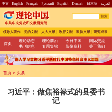
中文
English
Français
Pусский
Español
Deutsch
日本語
العربية
检索
领导人著作
党的文献
人大文献
政府文献
政协文献
研究成果
理论动态
理论前沿
今日中国
国际交流
首页
书刊信息
专题集锦
影像资料
关于我们
首页
>
头条
习近平：做焦裕禄式的县委书
记