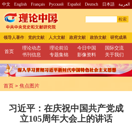
中文
English
Français
Pусский
Español
Deutsch
日本語
العربية
检索
领导人著作
党的文献
人大文献
政府文献
政协文献
研究成果
理论动态
理论前沿
今日中国
国际交流
首页
书刊信息
专题集锦
影像资料
关于我们
首页
>
焦点图片
习近平：在庆祝中国共产党成
立105周年大会上的讲话