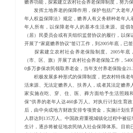
赡养功能，探索建立农村社会养老保障制度，努力
发挥土地养老的保障作用，保护包括广大老年人
年人权益保障法》规定，赡养人有义务耕种老年人
年人所有，以保障老年人的基本生活来源。提倡签
（居）民委员会或有关组织监督协议的履行，以保
开展了“家庭赡养协议”签订工作，到2005年底，已签
探索建立农村社会养老保险制度。2005年底，全
（市、区、旗）开展了农村社会养老保险工作，5400
0多万参保农民领取养老金，当年支付养老保险金21.
积极发展多种形式的保障制度，把农村特殊老年
活来源、无法定赡养人、扶养人，或者其法定赡养
家实施在吃、穿、住、医、葬方面给予生活照顾和
保”供养的老年人达460多万人。对执行计划生育
后，由中央或地方财政安排专项资金，实施计划生育
人群达到135万人。中国政府重视城镇化过程中被
生计，逐步将被征地农民纳入社会保障体系。目前已