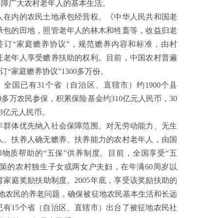
保障广大农村老年人的基本生活。
在内的农民土地承包经营权。《中华人民共和国老
承包的田地，照管老年人的林木和牲畜等，收益归老
订“家庭赡养协议”，规范赡养内容和标准，由村
证老年人享受赡养扶助的权利。目前，中国农村普遍
订“家庭赡养协议”1300多万份。
国已有31个省（自治区、直辖市）约1900个县
多万农民参保，积累保险基金约310亿元人民币，30
3亿元人民币。
群体优先纳入社会保障范围。对无劳动能力、无生
人、扶养人确无赡养、扶养能力的农村老年人，由国
物质帮助的“五保”供养制度。目前，全国享受“五
政策的农村独生子女或两女户夫妇，在年满60周岁以
家庭奖励扶助制度。2005年底，享受该奖励扶助的
征地农民的养老问题，确保被征地农民基本生活和长远
有15个省（自治区、直辖市）出台了被征地农民社