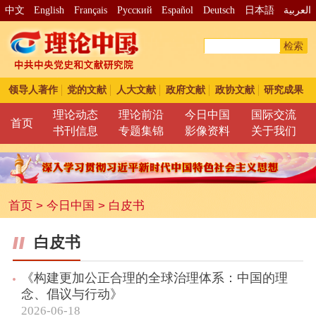
中文
English
Français
Pусский
Español
Deutsch
日本語
العربية
检索
领导人著作
党的文献
人大文献
政府文献
政协文献
研究成果
理论动态
理论前沿
今日中国
国际交流
首页
书刊信息
专题集锦
影像资料
关于我们
首页
>
今日中国
>
白皮书
白皮书
《构建更加公正合理的全球治理体系：中国的理
念、倡议与行动》
2026-06-18