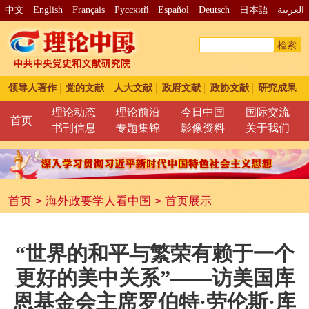
中文
English
Français
Pусский
Español
Deutsch
日本語
العربية
检索
领导人著作
党的文献
人大文献
政府文献
政协文献
研究成果
理论动态
理论前沿
今日中国
国际交流
首页
书刊信息
专题集锦
影像资料
关于我们
首页
>
海外政要学人看中国
>
首页展示
“世界的和平与繁荣有赖于一个
更好的美中关系”——访美国库
恩基金会主席罗伯特·劳伦斯·库