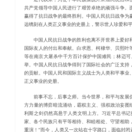
共产党领导中国人民进行了艰苦卓绝的顽强斗争。
赢得了抗日战争的最终胜利。中国人民抗日战争为
远镌刻在人类正义事业的史册上，警示世人珍爱和
中国人民抗日战争的胜利也离不开世界上爱好和
国际友人的付出和奉献。白求恩、柯棣华、贝熙叶
等在南京大屠杀中千方百计保护中国难民；林迈可
举。中国人民抗日战争得到了国际社会的广泛支持
的贡献。中国人民和国际主义战士为人类和平事业
正义事业的史册。
前事不忘，后事之师。当今世界，和平与发展仍
方力量的博弈暗流涌动，霸权主义、强权政治妄图绑
利斯之剑仍然高悬于人类文明上方。习近平总书记
家、各个民族只有平等相待、和睦相处、守望相助
重演！”而今，人类又一次站在十字路口，面临封闭