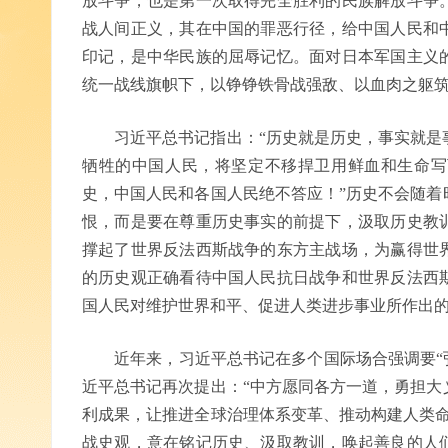
放斗争，也是第一次取得完全胜利的民族解放斗争
战人间正义，其在中国的罪恶行径，给中国人民和
印记，是中华民族的屈辱记忆。面对日本军国主义
统一战线旗帜下，以铮铮铁骨战强敌、以血肉之躯
习近平总书记指出：“历史就是历史，事实就是事
牺牲的中国人民，将坚定不移捍卫用鲜血和生命写
史，中国人民和各国人民绝不答应！”历史不会随着
恨，而是要在尊重历史事实的前提下，汲取历史教
撑起了世界反法西斯战争的东方主战场，为赢得世
的历史观正确看待中国人民抗日战争和世界反法西
国人民对维护世界和平、促进人类进步事业所作出
近年来，习近平总书记在多个国际场合强调要“弘扬
近平总书记再次提出：“中方愿同各方一道，勇担大
利成果，让推进全球治理体系变革、推动构建人类命
战史观，意在铭记历史、汲取教训，唤起善良的人