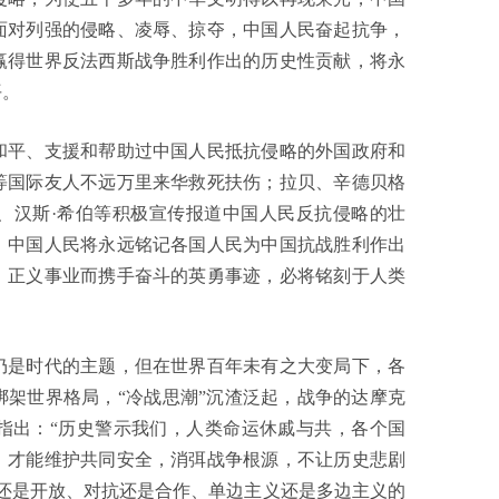
面对列强的侵略、凌辱、掠夺，中国人民奋起抗争，
赢得世界反法西斯战争胜利作出的历史性贡献，将永
平。
平、支援和帮助过中国人民抵抗侵略的外国政府和
等国际友人不远万里来华救死扶伤；拉贝、辛德贝格
、汉斯·希伯等积极宣传报道中国人民反抗侵略的壮
，中国人民将永远铭记各国人民为中国抗战胜利作出
、正义事业而携手奋斗的英勇事迹，必将铭刻于人类
是时代的主题，但在世界百年未有之大变局下，各
架世界格局，“冷战思潮”沉渣泛起，战争的达摩克
指出：“历史警示我们，人类命运休戚与共，各个国
，才能维护共同安全，消弭战争根源，不让历史悲剧
还是开放、对抗还是合作、单边主义还是多边主义的