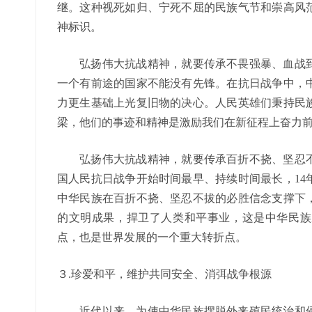
继。这种视死如归、宁死不屈的民族气节和崇高风
神标识。
弘扬伟大抗战精神，就要传承不畏强暴、血战到
一个有前途的国家不能没有先锋。在抗日战争中，
力更生基础上光复旧物的决心。人民英雄们秉持民
梁，他们的事迹和精神是激励我们在新征程上奋力
弘扬伟大抗战精神，就要传承百折不挠、坚忍不
国人民抗日战争开始时间最早、持续时间最长，14
中华民族在百折不挠、坚忍不拔的必胜信念支撑下
的文明成果，捍卫了人类和平事业，这是中华民族
点，也是世界发展的一个重大转折点。
３.珍爱和平，维护共同安全、消弭战争根源
近代以来，为使中华民族摆脱外来殖民统治和侵