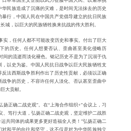
。日本军国主义企图以武力征服中国人民、以屠杀挑
中华民族造成了沉痛的灾难，是时间无法抹去的历史
的暴行，中国人民在中国共产党倡导建立的抗日民族
筑长城，以巨大的民族牺牲换来抗战的伟大胜利。
实，任何人都不可能改变历史和事实。付出了巨大
下的历史。任何人想要否认、歪曲甚至美化侵略历
时间的流逝而淡化褪色。铭记历史不是为了沉溺于仇
训，以史为鉴。中国人民抗日战争以巨大民族牺牲支
界反法西斯战争胜利作出了历史性贡献，必须以正确
斯战争的历史，不容许任何人淡化、否认甚至歪曲中
的巨大贡献。
正确二战史观”。在“上海合作组织+”会议上，习
义、笃行大道，弘扬正确二战史观，坚定维护二战胜
运共同体的成果更多更好造福全人类！”弘扬正确二
们对和平的向往和坚守，这不仅是对为中华民族独立