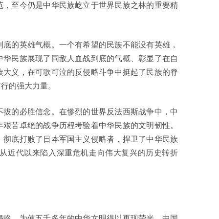
范，至今仍是中华民族屹立于世界民族之林的重要精
底的英雄气概。一个有希望的民族不能没有英雄，
中华民族展现了同敌人血战到底的气概、彰显了在自
族大义，在可歌可泣的反侵略斗争中挺起了民族的脊
前行的强大力量。
拔的必胜信念。在惨烈的世界反法西斯战争中，中
年艰苦卓绝的战争历程考验着中华民族的文明韧性。
，彻底打败了日本军国主义侵略者，捍卫了中华民族
从近代以来陷入深重危机走向伟大复兴的历史转折
略，为使五千多年的中华文明得以再现荣光，中国