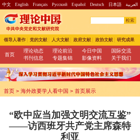
中文
English
Français
Pусский
Español
Deutsch
日本語
العربية
检索
领导人著作
党的文献
人大文献
政府文献
政协文献
研究成果
理论动态
理论前沿
今日中国
国际交流
首页
书刊信息
专题集锦
影像资料
关于我们
首页
>
海外政要学人看中国
>
首页展示
“欧中应当加强文明交流互鉴”
——访西班牙共产党主席森特
利亚