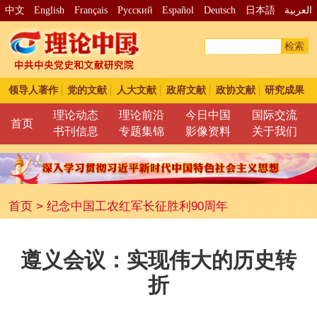
中文
English
Français
Pусский
Español
Deutsch
日本語
العربية
检索
领导人著作
党的文献
人大文献
政府文献
政协文献
研究成果
理论动态
理论前沿
今日中国
国际交流
首页
书刊信息
专题集锦
影像资料
关于我们
首页
>
纪念中国工农红军长征胜利90周年
遵义会议：实现伟大的历史转
折