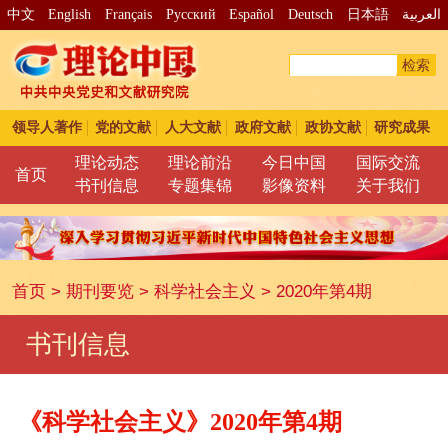
中文
English
Français
Pусский
Español
Deutsch
日本語
العربية
检索
领导人著作
党的文献
人大文献
政府文献
政协文献
研究成果
理论动态
理论前沿
今日中国
国际交流
首页
书刊信息
专题集锦
影像资料
关于我们
首页
>
期刊要览
>
科学社会主义
>
2020年第4期
书刊信息
《科学社会主义》2020年第4期