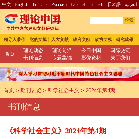
中文
English
Français
Pусский
Español
Deutsch
日本語
العربية
检索
领导人著作
党的文献
人大文献
政府文献
政协文献
研究成果
理论动态
理论前沿
今日中国
国际交流
首页
书刊信息
专题集锦
影像资料
关于我们
首页
>
期刊要览
>
科学社会主义
>
2024年第4期
书刊信息
《科学社会主义》2024年第4期