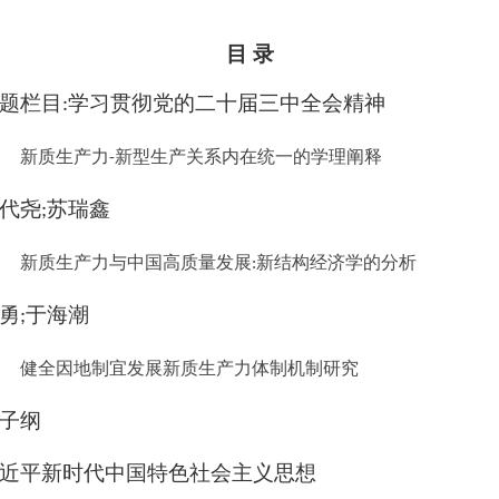
目 录
题栏目
学习贯彻党的二十届三中全会精神
:
新质生产力
新型生产关系内在统一的学理阐释
-
代尧
苏瑞鑫
;
新质生产力与中国高质量发展
新结构经济学的分析
:
勇
于海潮
;
健全因地制宜发展新质生产力体制机制研究
子纲
近平新时代中国特色社会主义思想