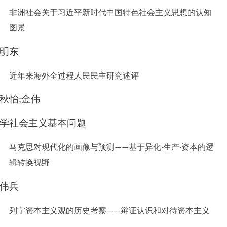
非洲社会关于习近平新时代中国特色社会主义思想的认知
图景
明东
近年来海外全过程人民民主研究述评
秋怡
金伟
;
学社会主义基本问题
马克思对现代化的画像与预测
基于异化
生产
资本的逻
——
·
·
辑转换视野
伟兵
列宁资本主义观的历史考察
辩证认识和对待资本主义
——