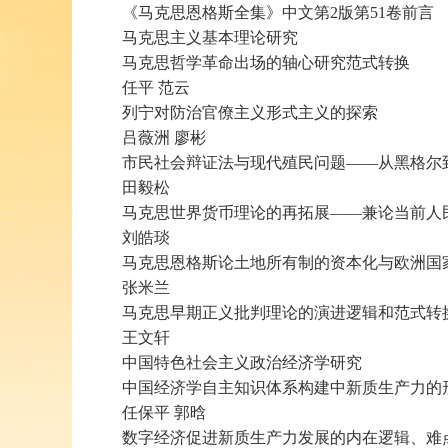
《马克思恩格斯全集》中文第2版第51卷前言
马克思主义基本理论研究
马克思哲学革命出场的轴心研究范式转换
任平 范云
列宁对防治官僚主义形式主义的探索
吕薇洲 廖彬
市民社会辩证法与现代殖民问题——从黑格尔
田毅松
马克思世界货币理论的再拓展——兼论当前人
刘皓琰
马克思恩格斯论土地所有制的资本化与欧洲国
张米兰
马克思早期正义批判理论的演进逻辑和范式转
王文轩
中国特色社会主义政治经济学研究
中国经济学自主知识体系构建中新质生产力的
任保平 郭晗
数字经济促进新质生产力发展的内在逻辑、难