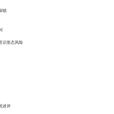
探赜
制
意识形态风险
况述评