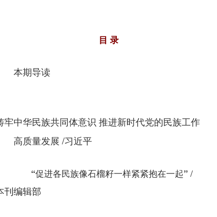
目 录
本期导读
铸牢中华民族共同体意识 推进新时代党的民族工作
/
高质量发展
习近平
/
“促进各民族像石榴籽一样紧紧抱在一起”
本刊编辑部