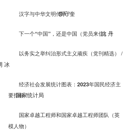
/
汉字与中华文明传承
李守奎
/
下一个“中国”，还是中国
沈 丹
（党员来信）
/
以务实之举纠治形式主义顽疾
（党刊精选）
阴 冰
经济社会发展统计图表：2023年国民经济主
/
要指标
国家统计局
国家卓越工程师和国家卓越工程师团队
（英
模人物）