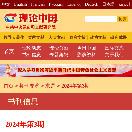
中文
English
Français
Pусский
Español
Deutsch
日本語
العربية
检索
领导人著作
党的文献
人大文献
政府文献
政协文献
研究成果
理论动态
理论前沿
今日中国
国际交流
首页
书刊信息
专题集锦
影像资料
关于我们
首页
>
期刊要览
>
求是
>
2024年第3期
书刊信息
2024年第3期