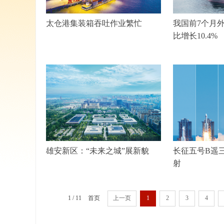
太仓港集装箱吞吐作业繁忙
我国前7个月
比增长10.4%
雄安新区：“未来之城”展新貌
长征五号B遥
射
1 / 11
首页
上一页
1
2
3
4