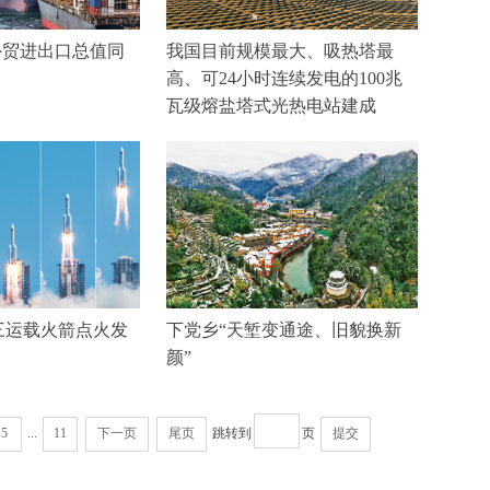
外贸进出口总值同
我国目前规模最大、吸热塔最
高、可24小时连续发电的100兆
瓦级熔盐塔式光热电站建成
三运载火箭点火发
下党乡“天堑变通途、旧貌换新
颜”
5
...
11
下一页
尾页
跳转到
页
提交