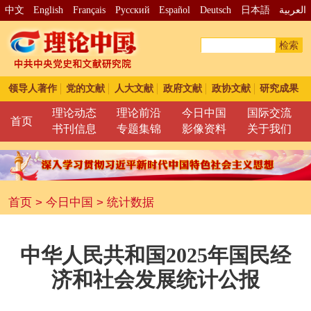
中文
English
Français
Pусский
Español
Deutsch
日本語
العربية
检索
领导人著作
党的文献
人大文献
政府文献
政协文献
研究成果
理论动态
理论前沿
今日中国
国际交流
首页
书刊信息
专题集锦
影像资料
关于我们
首页
>
今日中国
>
统计数据
中华人民共和国2025年国民经
济和社会发展统计公报