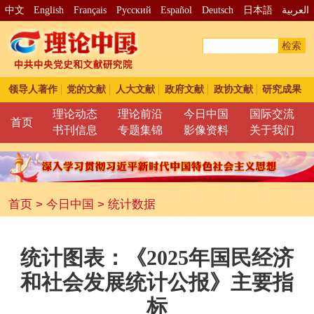
中文
English
Français
Pусский
Español
Deutsch
日本語
العربية
检索
领导人著作
党的文献
人大文献
政府文献
政协文献
研究成果
理论动态
理论前沿
今日中国
国际交流
首页
书刊信息
专题集锦
影像资料
关于我们
首页
>
今日中国
>
统计数据
统计图表：《2025年国民经济
和社会发展统计公报》主要指
标