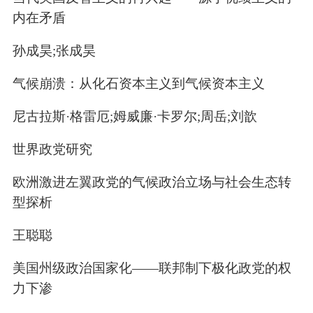
内在矛盾
孙成昊;张成昊
气候崩溃：从化石资本主义到气候资本主义
尼古拉斯·格雷厄;姆威廉·卡罗尔;周岳;刘歆
世界政党研究
欧洲激进左翼政党的气候政治立场与社会生态转
型探析
王聪聪
美国州级政治国家化——联邦制下极化政党的权
力下渗