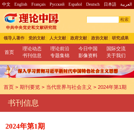
中文
English
Français
Pусский
Español
Deutsch
日本語
العربية
检索
领导人著作
党的文献
人大文献
政府文献
政协文献
研究成果
理论动态
理论前沿
今日中国
国际交流
首页
书刊信息
专题集锦
影像资料
关于我们
首页
>
期刊要览
>
当代世界与社会主义
>
2024年第1期
书刊信息
2024年第1期