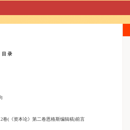
目 录
向
2卷(《资本论》第二卷恩格斯编辑稿)前言