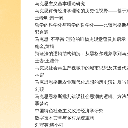
马克思主义基本理论研究
马克思评价经济学理论的历史性视野——基于
王峰明;秦一帆
哲学的科学化与科学的哲学化——比较恩格斯与
郭台辉
马克思“不平衡”理论的唯物史观意蕴及其启示
鲍金;黄婧
辩证法的逻辑结构钩沉：从黑格尔现象学到马克
王淼;王淮仟
马克思社会再生产视域中的城市思想及其当代
林密
马克思恩格斯农业现代化思想的历史演进及当
刘硕
马克思恩格斯批判错误社会思潮的逻辑、方法
季梦玲
中国特色社会主义政治经济学研究
数字技术变革与乡村系统重构
刘守英;柴小可